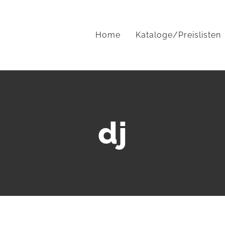
Home
Kataloge/Preislisten
dj