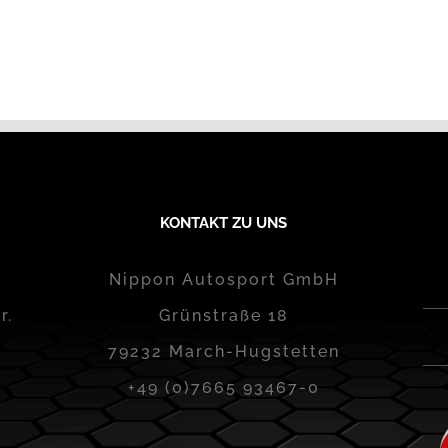
KONTAKT ZU UNS
Nippon Autosport GmbH
r.
Grünstraße 18
79232 March-Hugstetten
+49 (0)7665 93467-0